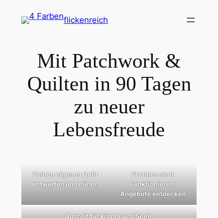
Zum
flickenreich
Inhalt
springen
Mit Patchwork &
Quilten in 90 Tagen
zu neuer
Lebensfreude
Deinen eigenen Quilt
Strahlen statt
entwerfen und nähen
Funktionieren:
Angebote entdecken
Auszeit für Körper und Seele