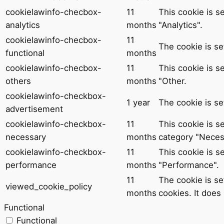
cookielawinfo-checbox-
11
This cookie is s
analytics
months
"Analytics".
cookielawinfo-checbox-
11
The cookie is se
functional
months
cookielawinfo-checbox-
11
This cookie is s
others
months
"Other.
cookielawinfo-checkbox-
1 year
The cookie is se
advertisement
cookielawinfo-checkbox-
11
This cookie is s
necessary
months
category "Neces
cookielawinfo-checkbox-
11
This cookie is s
performance
months
"Performance".
11
The cookie is se
viewed_cookie_policy
months
cookies. It does
Functional
Functional