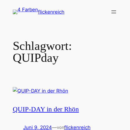
Zum
flickenreich
Inhalt
springen
Schlagwort:
QUIPday
QUIP-DAY in der Rhön
Juni 9, 2024
—
flickenreich
von