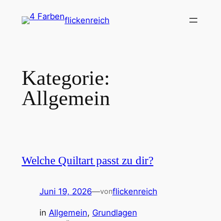
Zum
flickenreich
Inhalt
springen
Kategorie:
Allgemein
Welche Quiltart passt zu dir?
Juni 19, 2026
—
flickenreich
von
in
Allgemein
, 
Grundlagen