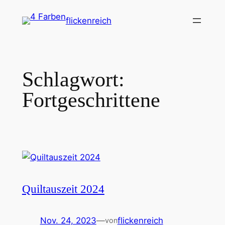
Zum
flickenreich
Inhalt
springen
Schlagwort:
Fortgeschrittene
Quiltauszeit 2024
Nov. 24, 2023
—
flickenreich
von